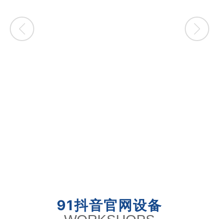
91抖音官网设备