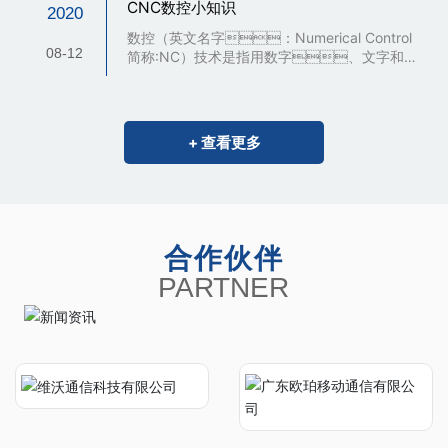
角。对于于压塑件，其圆角能保
CNC数控小知识
2020
证原料充溢压模，并便于将零件从压模中
数控（英文名字：Numerical Control
掏出。
08-12
简称:NC）技术是指用数字、文字和符
号组成的数字指令来实现一台或多台机械设备
动作控制的技术。数控一般是采用通用或
专用计算机实现数字程序控制，因此
数控也称为计算机数控(Computer Numerical
+ 查看更多
Control )，简称CNC，国外一般都称
为CNC，很少再用NC这个概念
了。
合作伙伴
PARTNER