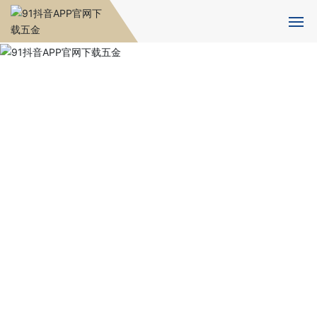
首页
关于91抖音APP官网下载
91抖音官网设备
产品中心
新闻资讯
人力资源
合作伙伴