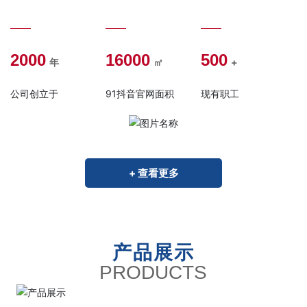
科、 兄弟、津上加工中心70台；附属
厂：国产（CNC)电脑机80台，精密自动车床200
台，加工机及辅助设备 300台；为了确保产品的精
2000
16000
500
年
㎡
+
度，还配备了轮廊检测仪、三次元、二
公司创立于
91抖音官网面积
现有职工
次元、同心度、真圆度、粗糙
度、激光 检测仪、盐雾测试机、材质光谱仪等
先进检测设备以及等离子先进清洗设备。
公司专业生产：各类汽车、光学、91抖音成年
+ 查看更多
版下载官网、航空、通讯、手机、
插头、玩具、电子烟、笔记
本、连接器、 家用电器等系列产品车制
件；各类铆轴、阀轴、复印机轴等系列
产品展示
产品车制件；各类固定件、标准件及非标 准螺
PRODUCTS
丝、螺母制造......